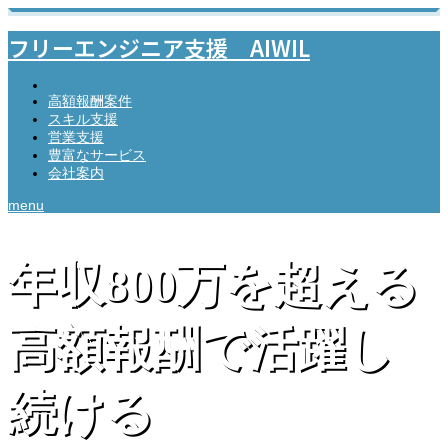
フリーエンジニア支援 AIWIL
TOP
高額報酬案件
スキル支援
営業支援
豊富なサービス
会社案内
menu
年収800万を超える
高額報酬で活躍し
続ける