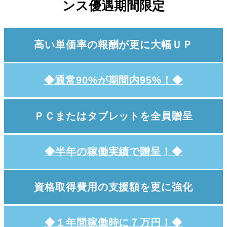
ンス優遇期間限定
高い単価率の報酬が更に大幅ＵＰ
◆通常90%が期間内95%！◆
ＰＣまたはタブレットを全員贈呈
◆半年の稼働実績で贈呈！◆
資格取得費用の支援額を更に強化
◆１年間稼働時に７万円！◆